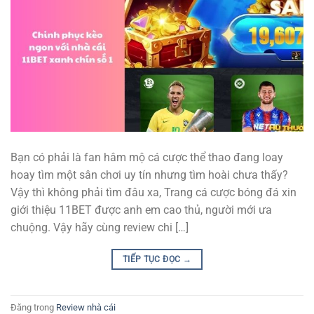
Bạn có phải là fan hâm mộ cá cược thể thao đang loay
hoay tìm một sân chơi uy tín nhưng tìm hoài chưa thấy?
Vậy thì không phải tìm đâu xa, Trang cá cược bóng đá xin
giới thiệu 11BET được anh em cao thủ, người mới ưa
chuộng. Vậy hãy cùng review chi […]
TIẾP TỤC ĐỌC
→
Đăng trong
Review nhà cái