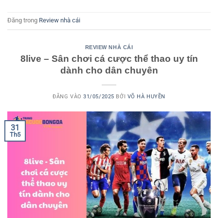
Đăng trong
Review nhà cái
REVIEW NHÀ CÁI
8live – Sân chơi cá cược thể thao uy tín
dành cho dân chuyên
ĐĂNG VÀO
31/05/2025
BỞI
VÕ HÀ HUYỀN
31
Th5