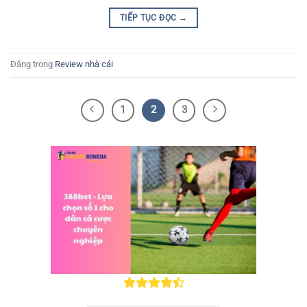
TIẾP TỤC ĐỌC
→
Đăng trong
Review nhà cái
1
2
3