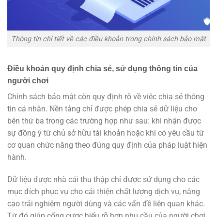
Thông tin chi tiết về các điều khoản trong chính sách bảo mật
Điều khoản quy định chia sẻ, sử dụng thông tin của
người chơi
Chính sách bảo mật còn quy định rõ về việc chia sẻ thông
tin cá nhân. Nền tảng chỉ được phép chia sẻ dữ liệu cho
bên thứ ba trong các trường hợp như sau: khi nhận được
sự đồng ý từ chủ sở hữu tài khoản hoặc khi có yêu cầu từ
cơ quan chức năng theo đúng quy định của pháp luật hiện
hành.
Dữ liệu được nhà cái thu thập chỉ được sử dụng cho các
mục đích phục vụ cho cải thiện chất lượng dịch vụ, nâng
cao trải nghiệm người dùng và các vấn đề liên quan khác.
Từ đó giúp cổng cược hiểu rõ hơn nhu cầu của người chơi,