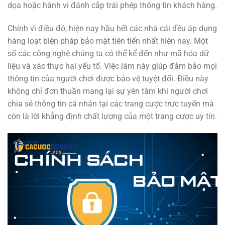
dọa hoặc hành vi đánh cắp trái phép thông tin khách hàng.
Chính vì điều đó, hiện nay hầu hết các nhà cái đều áp dụng
hàng loạt biện pháp bảo mật tiên tiến nhất hiện nay. Một
số các công nghệ chúng ta có thể kể đến như mã hóa dữ
liệu và xác thực hai yếu tố. Việc làm này giúp đảm bảo mọi
thông tin của người chơi được bảo vệ tuyệt đối. Điều này
không chỉ đơn thuần mang lại sự yên tâm khi người chơi
chia sẻ thông tin cá nhân tại các trang cược trực tuyến mà
còn là lời khẳng định chất lượng của một trang cược uy tín.