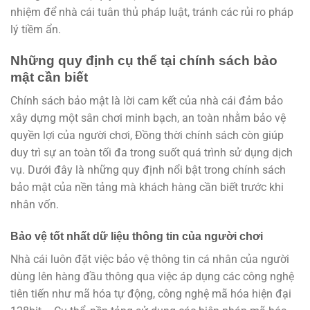
nhiệm để nhà cái tuân thủ pháp luật, tránh các rủi ro pháp
lý tiềm ẩn.
Những quy định cụ thể tại chính sách bảo
mật cần biết
Chính sách bảo mật là lời cam kết của nhà cái đảm bảo
xây dựng một sân chơi minh bạch, an toàn nhằm bảo vệ
quyền lợi của người chơi, Đồng thời chính sách còn giúp
duy trì sự an toàn tối đa trong suốt quá trình sử dụng dịch
vụ. Dưới đây là những quy định nổi bật trong chính sách
bảo mật của nền tảng mà khách hàng cần biết trước khi
nhân vốn.
Bảo vệ tốt nhất dữ liệu thông tin của người chơi
Nhà cái luôn đặt việc bảo vệ thông tin cá nhân của người
dùng lên hàng đầu thông qua việc áp dụng các công nghệ
tiên tiến như mã hóa tự động, công nghệ mã hóa hiện đại