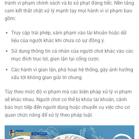
tránh vi phạm chính sách và bị xử phạt đáng tiếc. Nền tảng
cam kết thắt chặt xử lý mạnh tay mọi hành vi vi phạm bao
gồm:
Truy cập trái phép, xâm phạm vào tài khoản hoặc dữ
liệu của người khác khi chưa có sự đồng ý.
Sử dụng thông tin cá nhân của người chơi khác vào các
mục đích trục lợi, gian lận tại cổng cược.
Các hành vi gian lận, phá hoại hệ thống, gây ảnh hưởng
xấu tới không gian giải trí chung.
Tùy theo mức độ vi phạm mà các biện pháp xử lý vi phạm
sẽ khác nhau. Người chơi có thể bị khóa tài khoản, cảnh
báo trực tiếp đến người dùng hoặc chuyển vụ việc cho cơ
quan chức năng để xử lý theo pháp luật.