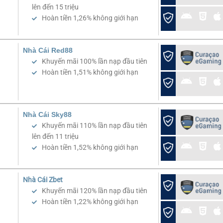
lên đến 15 triệu
Hoàn tiền 1,26% không giới hạn
Nhà Cái Red88
Khuyến mãi 100% lần nạp đầu tiên
Hoàn tiền 1,51% không giới hạn
Nhà Cái Sky88
Khuyến mãi 110% lần nạp đầu tiên
lên đến 11 triệu
Hoàn tiền 1,52% không giới hạn
Nhà Cái Zbet
Khuyến mãi 120% lần nạp đầu tiên
Hoàn tiền 1,22% không giới hạn