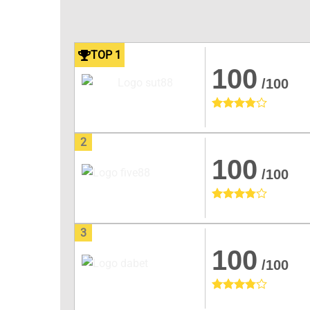
TOP 1
100
/100
2
100
/100
3
100
/100