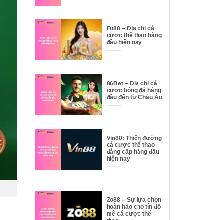
Fo88 – Địa chỉ cá
cược thể thao hàng
đầu hiện nay
86Bet – Địa chỉ cá
cược bóng đá hàng
đầu đến từ Châu Âu
Vin88: Thiên đường
cá cược thể thao
đẳng cấp hàng đầu
hiện nay
Zo88 – Sự lựa chọn
hoàn hảo cho tín đồ
mê cá cược thể