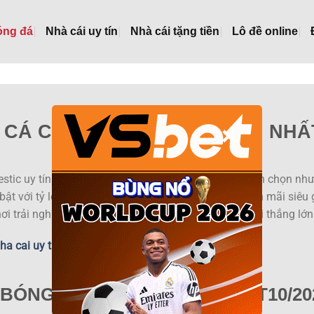
óng đá
Nhà cái uy tín
Nhà cái tặng tiền
Lô đề online
I CÁ CƯỢC BÓNG ĐÁ UY TÍN NHẤT
×
tic uy tín 2025 được cộng đồng bet thủ Việt Nam tin chọn như
ật với tỷ lệ kèo hấp dẫn, giao diện thân thiện, khuyến mãi siêu 
hơi trải nghiệm cá độ bóng đá đỉnh cao và tăng cơ hội thắng lớn
ha cai uy tin
T10/2025
BÓNG ĐÁ UY TÍN HỢP PHÁP T10/20