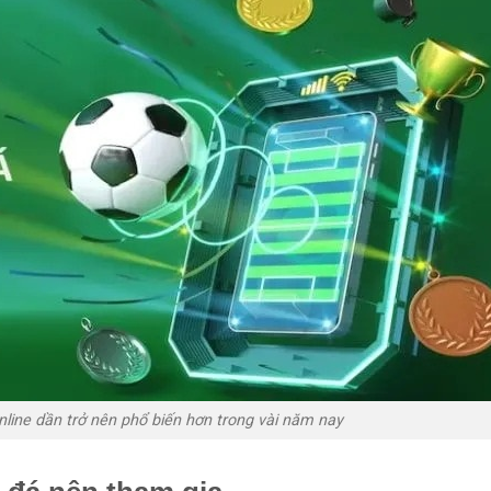
line dần trở nên phổ biến hơn trong vài năm nay