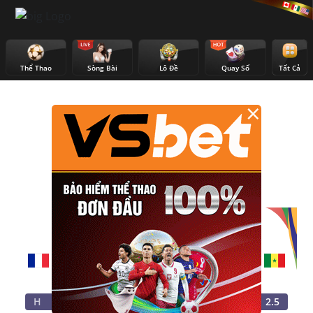
Thể Thao
Sòng Bài
Lô Đề
Quay Số
Tất Cả
×
Game Bài
Nổ Hũ
Bắn Cá
Keno
Esports
Thể Thao Ảo
Đá Gà
Cổng Game
Vip
FIFA WORLD CUP 2026
We
Pháp
Senegal
17/06 - 02:00
Cược Chấp
Tài Xỉu
H
0.88
-1.0
O
0.89
2.5