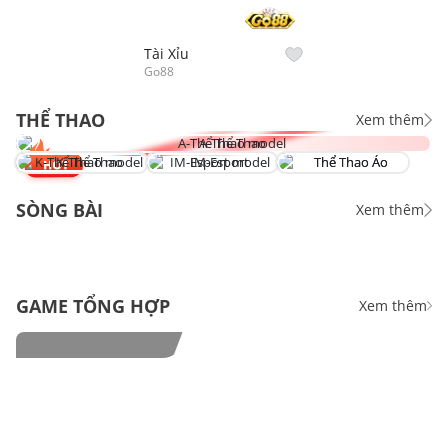
Tài Xỉu
Go88
THỂ THAO
Xem thêm
SÒNG BÀI
Xem thêm
GAME TỔNG HỢP
Xem thêm