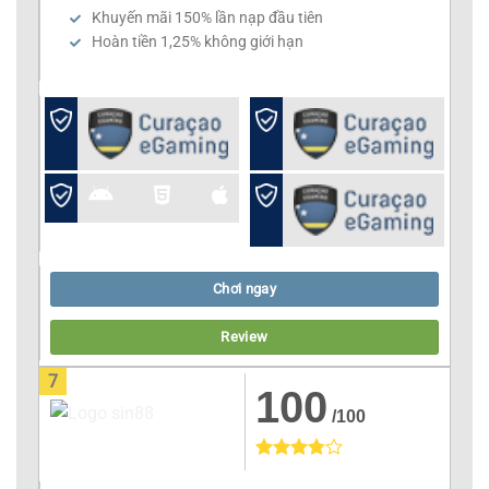
Khuyến mãi 150% lần nạp đầu tiên
Hoàn tiền 1,25% không giới hạn
Chơi ngay
Review
7
100
/100