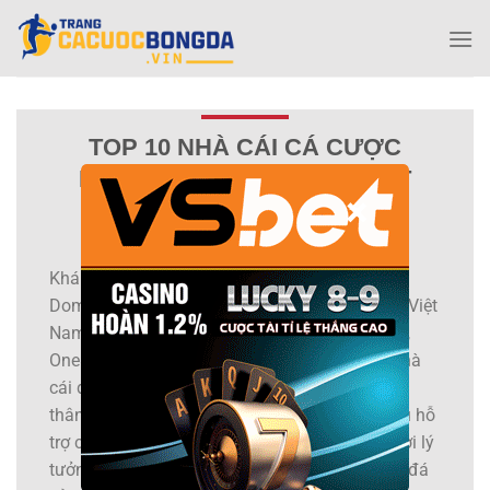
Bỏ
qua
nội
dung
TOP 10 NHÀ CÁI CÁ CƯỢC
BÓNG ĐÁ UY TÍN NHẤT VIỆT
×
NAM 2025
Khám phá Top 10
trang cá cược bóng đá
Domestic uy tín 2025 được cộng đồng bet thủ Việt
Nam tin chọn như Sut88, Vua88, Min88, Hdbet,
One88, Sv88, Xo88, Zbet, 11bet, Sin88… Mỗi nhà
cái đều nổi bật với tỷ lệ kèo hấp dẫn, giao diện
thân thiện, khuyến mãi siêu giá trị cùng dịch vụ hỗ
trợ chuyên nghiệp. Đây chính là những sân chơi lý
tưởng giúp người chơi trải nghiệm cá độ bóng đá