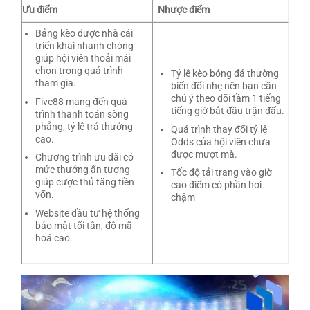
Ưu điểm
Nhược điểm
Bảng kèo được nhà cái
triển khai nhanh chóng
giúp hội viên thoải mái
chọn trong quá trình
Tỷ lệ kèo bóng đá thường
tham gia.
biến đổi nhẹ nên bạn cần
chú ý theo dõi tầm 1 tiếng
Five88 mang đến quá
tiếng giờ bắt đầu trận đấu.
trình thanh toán sòng
phẳng, tỷ lệ trả thưởng
Quá trình thay đổi tỷ lệ
cao.
Odds của hội viên chưa
được mượt mà.
Chương trình ưu đãi có
mức thưởng ấn tượng
Tốc độ tải trang vào giờ
giúp cược thủ tăng tiền
cao điểm có phần hơi
vốn.
chậm
Website đầu tư hệ thống
bảo mật tối tân, độ mã
hoá cao.