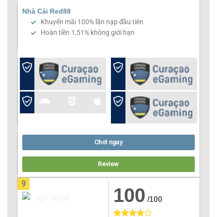
Nhà Cái Red88
Khuyến mãi 100% lần nạp đầu tiên
Hoàn tiền 1,51% không giới hạn
Chơi ngay
Review
9
100
/100