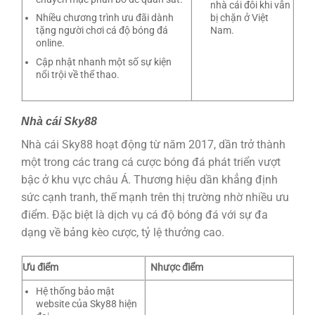
nhà cái đôi khi vẫn
Nhiều chương trình ưu đãi dành
bị chặn ở Việt
tặng người chơi cá độ bóng đá
Nam.
online.
Cập nhật nhanh một số sự kiện
nổi trội về thể thao.
Nhà cái Sky88
Nhà cái Sky88 hoạt động từ năm 2017, dần trở thành
một trong các trang cá cược bóng đá phát triển vượt
bậc ở khu vực châu Á. Thương hiệu dần khẳng định
sức cạnh tranh, thế mạnh trên thị trường nhờ nhiều ưu
điểm. Đặc biệt là dịch vụ cá độ bóng đá với sự đa
dạng về bảng kèo cược, tỷ lệ thưởng cao.
Ưu điểm
Nhược điểm
Hệ thống bảo mật
website của Sky88 hiện