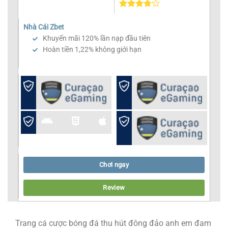
Nhà Cái Zbet
Khuyến mãi 120% lần nạp đầu tiên
Hoàn tiền 1,22% không giới hạn
Chơi ngay
Review
Trang cá cược bóng đá thu hút đông đảo anh em đam