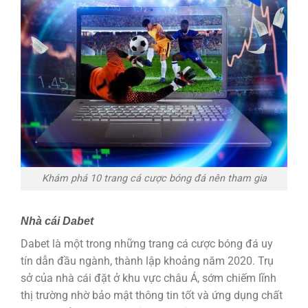
Khám phá 10 trang cá cược bóng đá nên tham gia
Nhà cái Dabet
Dabet là một trong những trang cá cược bóng đá uy
tín dẫn đầu ngành, thành lập khoảng năm 2020. Trụ
sở của nhà cái đặt ở khu vực châu Á, sớm chiếm lĩnh
thị trường nhờ bảo mật thông tin tốt và ứng dụng chất