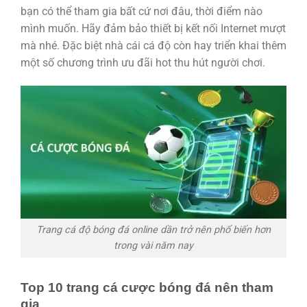
bạn có thể tham gia bất cứ nơi đâu, thời điểm nào
mình muốn. Hãy đảm bảo thiết bị kết nối Internet mượt
mà nhé. Đặc biệt nhà cái cá độ còn hay triển khai thêm
một số chương trình ưu đãi hot thu hút người chơi.
Trang cá độ bóng đá online dần trở nên phổ biến hơn
trong vài năm nay
Top 10 trang cá cược bóng đá nên tham
gia