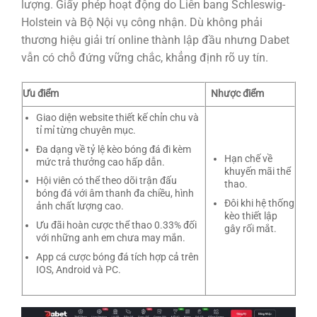
lượng. Giấy phép hoạt động do Liên bang Schleswig-
Holstein và Bộ Nội vụ công nhận. Dù không phải
thương hiệu giải trí online thành lập đầu nhưng Dabet
vẫn có chỗ đứng vững chắc, khẳng định rõ uy tín.
Ưu điểm
Nhược điểm
Giao diện website thiết kế chỉn chu và
tỉ mỉ từng chuyên mục.
Đa dạng về tỷ lệ kèo bóng đá đi kèm
Hạn chế về
mức trả thưởng cao hấp dẫn.
khuyến mãi thể
Hội viên có thể theo dõi trận đấu
thao.
bóng đá với âm thanh đa chiều, hình
Đôi khi hệ thống
ảnh chất lượng cao.
kèo thiết lập
Ưu đãi hoàn cược thể thao 0.33% đối
gây rối mắt.
với những anh em chưa may mắn.
App cá cược bóng đá tích hợp cả trên
IOS, Android và PC.