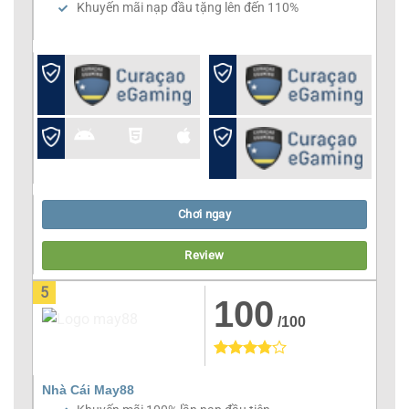
Khuyến mãi nạp đầu tặng lên đến 110%
Chơi ngay
Review
5
100
/100
Nhà Cái May88