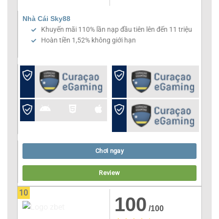
Nhà Cái Sky88
Khuyến mãi 110% lần nạp đầu tiên lên đến 11 triệu
Hoàn tiền 1,52% không giới hạn
Chơi ngay
Review
10
100
/100