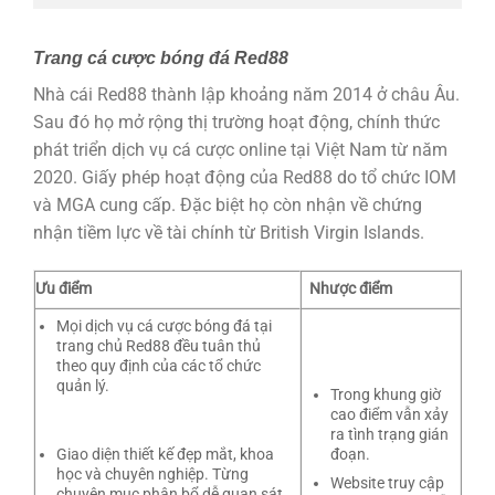
Trang cá cược bóng đá Red88
Nhà cái Red88 thành lập khoảng năm 2014 ở châu Âu.
Sau đó họ mở rộng thị trường hoạt động, chính thức
phát triển dịch vụ cá cược online tại Việt Nam từ năm
2020. Giấy phép hoạt động của Red88 do tổ chức IOM
và MGA cung cấp. Đặc biệt họ còn nhận về chứng
nhận tiềm lực về tài chính từ British Virgin Islands.
Ưu điểm
Nhược điểm
Mọi dịch vụ cá cược bóng đá tại
trang chủ Red88 đều tuân thủ
theo quy định của các tổ chức
quản lý.
Trong khung giờ
cao điểm vẫn xảy
ra tình trạng gián
Giao diện thiết kế đẹp mắt, khoa
đoạn.
học và chuyên nghiệp. Từng
Website truy cập
chuyên mục phân bổ dễ quan sát.