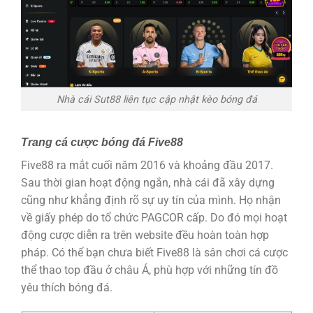
Nhà cái Sut88 liên tục cập nhật kèo bóng đá
Trang cá cược bóng đá Five88
Five88 ra mắt cuối năm 2016 và khoảng đầu 2017.
Sau thời gian hoạt động ngắn, nhà cái đã xây dựng
cũng như khẳng định rõ sự uy tín của mình. Họ nhận
về giấy phép do tổ chức PAGCOR cấp. Do đó mọi hoạt
động cược diễn ra trên website đều hoàn toàn hợp
pháp. Có thể bạn chưa biết Five88 là sân chơi cá cược
thể thao top đầu ở châu Á, phù hợp với những tín đồ
yêu thích bóng đá.