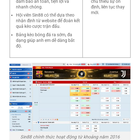
chủ thiếu sự ổn
đảm bảo an toàn, tiện lợi và
định, liên tục thay
nhanh chóng.
mới.
Hội viên Sin88 có thể dựa theo
nhận định từ website để đoán kết
quả kèo cược trận đấu.
Bảng kèo bóng đá ra sớm, đa
dạng giúp anh em dễ dàng bắt
độ.
Sin88 chính thức hoạt động từ khoảng năm 2016