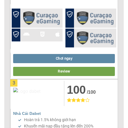
Chơi ngay
Review
3
100
/100
Nhà Cái Dabet
Hoàn trả 1.5% không giới hạn
Khuyến mãi nạp đầu tặng lên đến 200%