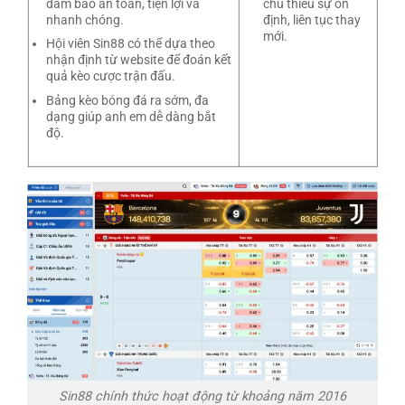
chủ thiếu sự ổn
đảm bảo an toàn, tiện lợi và
định, liên tục thay
nhanh chóng.
mới.
Hội viên Sin88 có thể dựa theo
nhận định từ website để đoán kết
quả kèo cược trận đấu.
Bảng kèo bóng đá ra sớm, đa
dạng giúp anh em dễ dàng bắt
độ.
Sin88 chính thức hoạt động từ khoảng năm 2016