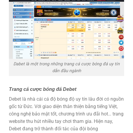
Dabet là một trong những trang cá cược bóng đá uy tín
dẫn đầu ngành
Trang cá cược bóng đá Debet
Debet là nhà cái cá độ bóng độ uy tín lâu đời có nguồn
gốc từ Đức. Với giao diện thân thiện bằng tiếng Việt,
công nghệ bảo mật tốt, chương trình ưu đãi hot… trang
website thu hút nhiều tay chơi tham gia. Hiện nay,
Debet đang trở thành đối tác của đội bóng