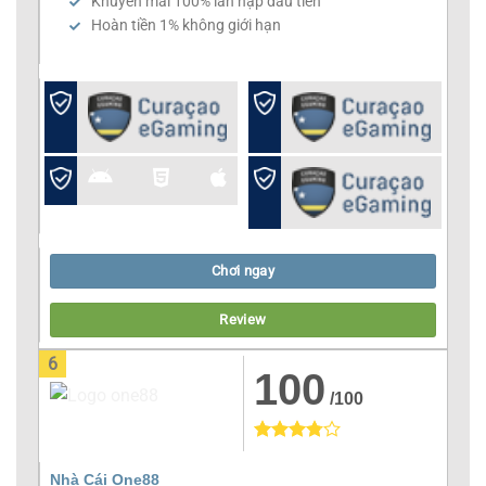
Khuyến mãi 100% lần nạp đầu tiên
Hoàn tiền 1% không giới hạn
Chơi ngay
Review
6
100
/100
Nhà Cái One88