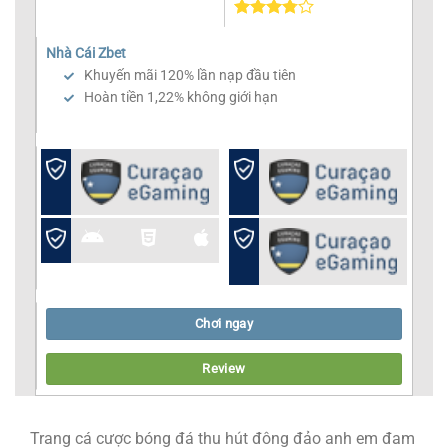
Nhà Cái Zbet
Khuyến mãi 120% lần nạp đầu tiên
Hoàn tiền 1,22% không giới hạn
Chơi ngay
Review
Trang cá cược bóng đá thu hút đông đảo anh em đam