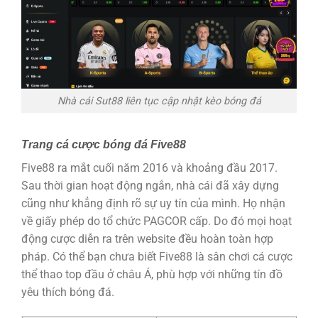
Nhà cái Sut88 liên tục cập nhật kèo bóng đá
Trang cá cược bóng đá Five88
Five88 ra mắt cuối năm 2016 và khoảng đầu 2017.
Sau thời gian hoạt động ngắn, nhà cái đã xây dựng
cũng như khẳng định rõ sự uy tín của mình. Họ nhận
về giấy phép do tổ chức PAGCOR cấp. Do đó mọi hoạt
động cược diễn ra trên website đều hoàn toàn hợp
pháp. Có thể bạn chưa biết Five88 là sân chơi cá cược
thể thao top đầu ở châu Á, phù hợp với những tín đồ
yêu thích bóng đá.