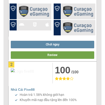
Chơi ngay
Review
2
100
/100
Nhà Cái Five88
Hoàn trả 1.58% không giới hạn
Khuyến mãi nạp đầu tặng lên đến 100%