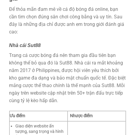
Để thỏa mãn đam mê về cá độ bóng đá online, bạn
cần tìm chọn đúng sân chơi công bằng và uy tín. Sau
đây là những địa chỉ được anh em trong giới đánh giá
cao:
Nhà cái Sut88
Trang cá cược bóng đá nên tham gia đầu tiên bạn
không thể bỏ qua đó là Sut88. Nhà cái ra mắt khoảng
năm 2017 ở Philippines, được hội viên yêu thích bởi
kho game đa dạng và bảo mật chuẩn quốc tế. Đặc biệt
mảng cược thể thao chính là thế mạnh của Sut88. Mỗi
ngày trên website cập nhật trên 50+ trận đấu trực tiếp
cùng tỷ lệ kèo hấp dẫn.
Ưu điểm
Nhược điểm
Giao diện website ấn
tượng, sang trọng và hình