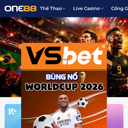
ONE88
Thể Thao
Live Casino
Cổng 
-
Cá
Cược
Bóng
Đá,
×
Cá
Độ
Thể
Thao
Uy
Tín
TOP
1
Featured Aliases