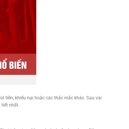
út tiền, khiếu nại hoặc các thắc mắc khác. Sau vài
tiết nhất.