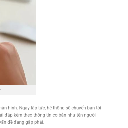
u
màn hình. Ngay lập tức, hệ thống sẽ chuyển bạn tới
ải đáp kèm theo thông tin cơ bản như tên người
i vấn đề đang gặp phải.