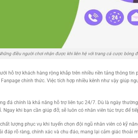
hững điều người chơi nhận được khi liên hệ với trang cá cược bóng 
ới hỗ trợ khách hàng rộng khắp trên nhiều nền tảng thông tin 
ng Fanpage chính thức. Việc tích hợp nhiều kênh như vậy giúp n
 đá chính là khả năng hỗ trợ liên tục 24/7. Dù là ngày thường,
gay khi bạn cần giúp đỡ, sẽ luôn có nhân viên túc trực để tiếp
chất lượng phục vụ khi tuyển chọn đội ngũ nhân viên có kỹ năng
i đáp rõ ràng, chính xác và chu đáo, mang lại cảm giác thoải má