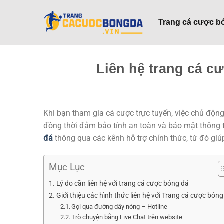
Bỏ
qua
Trang cá cược b
nội
dung
Liên hệ trang cá c
Khi bạn tham gia cá cược trực tuyến, việc chủ độn
đồng thời đảm bảo tính an toàn và bảo mật thông t
đá
thông qua các kênh hỗ trợ chính thức, từ đó giú
Mục Lục
Lý do cần liên hệ với trang cá cược bóng đá
Giới thiệu các hình thức liên hệ với Trang cá cược bóng
Gọi qua đường dây nóng – Hotline
Trò chuyện bằng Live Chat trên website