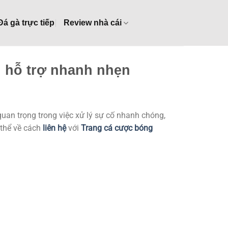
Đá gà trực tiếp
Review nhà cái
, hỗ trợ nhanh nhẹn
uan trọng trong việc xử lý sự cố nhanh chóng,
 thể về cách
liên hệ
với
Trang cá cược bóng