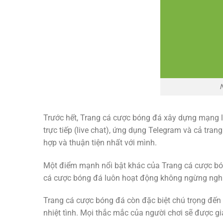
N
Trước hết, Trang cá cược bóng đá xây dựng mạng lư
trực tiếp (live chat), ứng dụng Telegram và cả tra
hợp và thuận tiện nhất với mình.
Một điểm mạnh nổi bật khác của Trang cá cược bóng
cá cược bóng đá luôn hoạt động không ngừng nghỉ. N
Trang cá cược bóng đá còn đặc biệt chú trọng đến 
nhiệt tình. Mọi thắc mắc của người chơi sẽ được giả