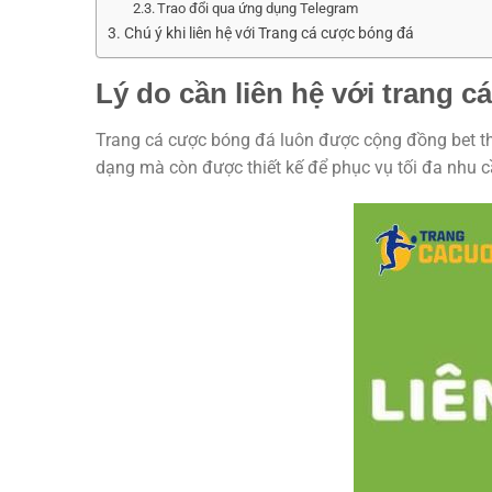
Trao đổi qua ứng dụng Telegram
Chú ý khi liên hệ với Trang cá cược bóng đá
Lý do cần liên hệ với trang 
Trang cá cược bóng đá luôn được cộng đồng bet thủ
dạng mà còn được thiết kế để phục vụ tối đa nhu c