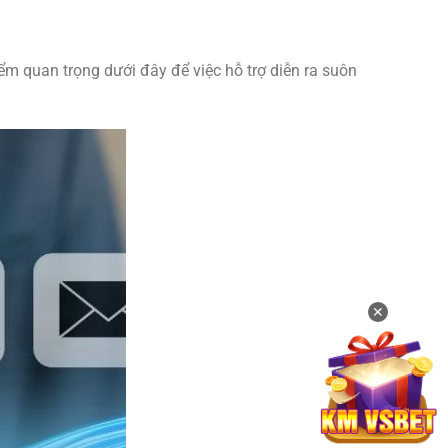
ểm quan trọng dưới đây để việc hỗ trợ diễn ra suôn
✕