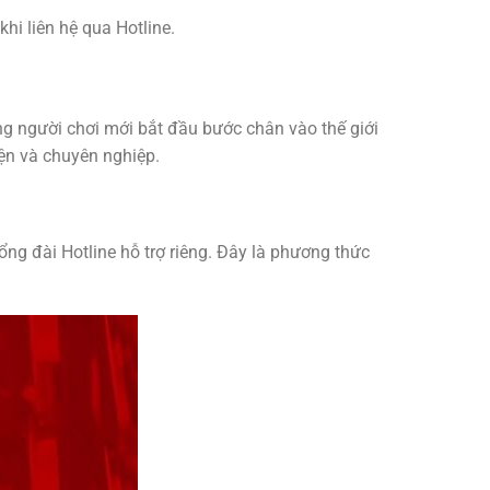
hi liên hệ qua Hotline.
ng người chơi mới bắt đầu bước chân vào thế giới
iện và chuyên nghiệp.
ổng đài Hotline hỗ trợ riêng. Đây là phương thức