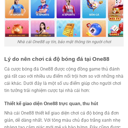
Nhà cái One88 uy tín, bảo mật thông tin người chơi
Lý do nên chơi cá độ bóng đá tại One88
Cá cược bóng đá One88 được cộng đồng game thủ đánh
giá rất cao với nhiều ưu điểm nổi trội hơn so với những nhà
cái khác. Dưới đây là một số ưu điểm giúp cho người chơi
tin tưởng trải nghiệm cược tại nhà cái hơn:
Thiết kế giao diện One88 trực quan, thu hút
Nhà cái One88 thiết kế giao diện chơi cá độ bóng đá đơn
giản, dễ dàng nhất. Với tông màu chủ đạo trắng xanh nhẹ
nhàng tạo cảm giác mới mẻ và hào hứng. Đây cũng được