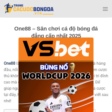
Bỏ
qua
nội
dung
One88 – Sân chơi cá độ bóng đá
đẳng cấp nhất 2025
×
One88
là một trong những tụ điểm cá cược bóng đá hàng
đầu, nổi tiếng với tỷ lệ trả thưởng cạnh tranh. Anh em cược
thủ không chỉ được tận hưởng những giây phút giải trí đỉnh
cao mà còn có cơ hội kiếm thêm thu nhập hấp dẫn. Để
giúp người chơi hiểu hơn về trải nghiệm tham gia cá cược
tại đây, hãy cùng
Trang cá độ bóng đá
tìm hiểu bài viết sau
nhé!