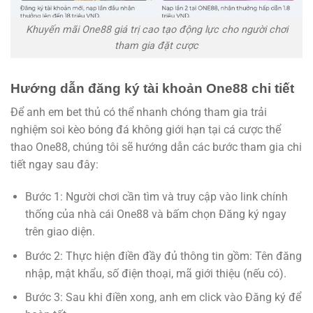
Khuyến mãi One88 giá trị cao tạo động lực cho người chơi
tham gia đặt cược
Hướng dẫn đăng ký tài khoản One88 chi tiết
Để anh em bet thủ có thể nhanh chóng tham gia trải
nghiệm soi kèo bóng đá không giới hạn tại cá cược thể
thao One88, chúng tôi sẽ hướng dẫn các bước tham gia chi
tiết ngay sau đây:
Bước 1: Người chơi cần tìm và truy cập vào link chính
thống của nhà cái One88 và bấm chọn Đăng ký ngay
trên giao diện.
Bước 2: Thực hiện điền đầy đủ thông tin gồm: Tên đăng
nhập, mật khẩu, số điện thoại, mã giới thiệu (nếu có).
Bước 3: Sau khi điền xong, anh em click vào Đăng ký để