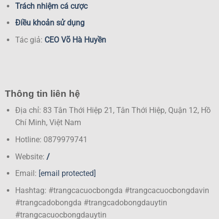
Trách nhiệm cá cược
Điều khoản sử dụng
Tác giả:
CEO Võ Hà Huyền
Thông tin liên hệ
Địa chỉ: 83 Tân Thới Hiệp 21, Tân Thới Hiệp, Quận 12, Hồ
Chí Minh, Việt Nam
Hotline: 0879979741
Website:
/
Email:
[email protected]
Hashtag: #trangcacuocbongda #trangcacuocbongdavin
#trangcadobongda #trangcadobongdauytin
#trangcacuocbongdauytin