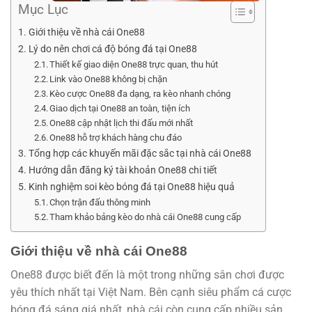
Mục Lục
Giới thiệu về nhà cái One88
Lý do nên chơi cá độ bóng đá tại One88
Thiết kế giao diện One88 trực quan, thu hút
Link vào One88 không bị chặn
Kèo cược One88 đa dạng, ra kèo nhanh chóng
Giao dịch tại One88 an toàn, tiện ích
One88 cập nhật lịch thi đấu mới nhất
One88 hỗ trợ khách hàng chu đáo
Tổng hợp các khuyến mãi đặc sắc tại nhà cái One88
Hướng dẫn đăng ký tài khoản One88 chi tiết
Kinh nghiệm soi kèo bóng đá tại One88 hiệu quả
Chọn trận đấu thông minh
Tham khảo bảng kèo do nhà cái One88 cung cấp
Giới thiệu về nhà cái One88
One88 được biết đến là một trong những sân chơi được
yêu thích nhất tại Việt Nam. Bên cạnh siêu phẩm cá cược
bóng đá sáng giá nhất, nhà cái còn cung cấp nhiều sản