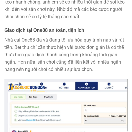
kèo nhanh chóng, anh em sẽ có nhiều thời gian để soi kèo
khi đến với sân chơi này. Nhờ đó mà các kèo cược người
chơi chọn sẽ có tỷ lệ thắng cao nhất.
Giao dịch tại One88 an toàn, tiện ích
Nhà cái One88 đã và đang tối ưu hóa quy trình nạp và rút
tiền. Bet thủ chỉ cần thực hiện vài bước đơn giản là có thể
thực hiện giao dịch thành công trong khoảng thời gian
ngắn. Hơn nữa, sân chơi cũng đã liên kết với nhiều ngân
hàng nên người chơi có nhiều sự lựa chọn.