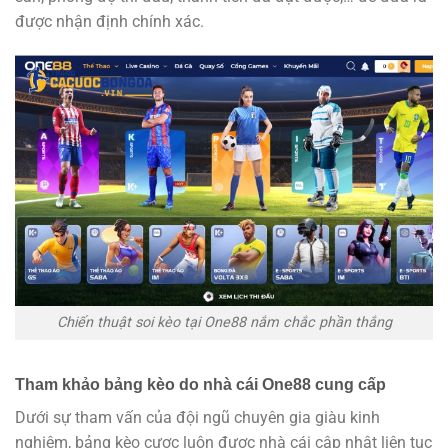
được nhận định chính xác.
Chiến thuật soi kèo tại One88 nắm chắc phần thắng
Tham khảo bảng kèo do nhà cái One88 cung cấp
Dưới sự tham vấn của đội ngũ chuyên gia giàu kinh
nghiệm, bảng kèo cược luôn được nhà cái cập nhật liên tục