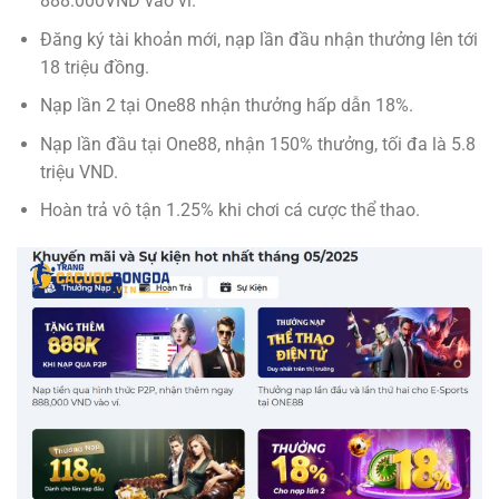
888.000VND vào ví.
Đăng ký tài khoản mới, nạp lần đầu nhận thưởng lên tới
18 triệu đồng.
Nạp lần 2 tại One88 nhận thưởng hấp dẫn 18%.
Nạp lần đầu tại One88, nhận 150% thưởng, tối đa là 5.8
triệu VND.
Hoàn trả vô tận 1.25% khi chơi cá cược thể thao.