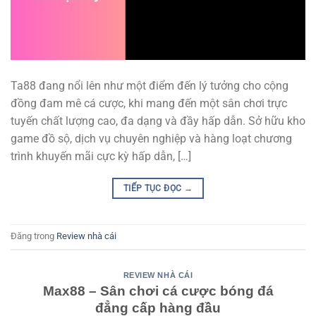
Ta88 đang nổi lên như một điểm đến lý tưởng cho cộng
đồng đam mê cá cược, khi mang đến một sân chơi trực
tuyến chất lượng cao, đa dạng và đầy hấp dẫn. Sở hữu kho
game đồ sộ, dịch vụ chuyên nghiệp và hàng loạt chương
trình khuyến mãi cực kỳ hấp dẫn, […]
TIẾP TỤC ĐỌC
→
Đăng trong
Review nhà cái
REVIEW NHÀ CÁI
Max88 – Sân chơi cá cược bóng đá
đẳng cấp hàng đầu