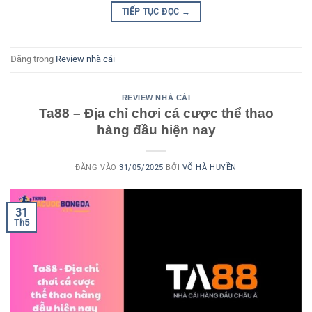
TIẾP TỤC ĐỌC
→
Đăng trong
Review nhà cái
REVIEW NHÀ CÁI
Ta88 – Địa chỉ chơi cá cược thể thao
hàng đầu hiện nay
ĐĂNG VÀO
31/05/2025
BỞI
VÕ HÀ HUYỀN
31
Th5