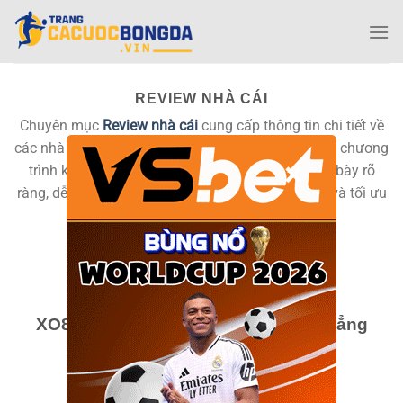
Bỏ
qua
nội
dung
REVIEW NHÀ CÁI
Chuyên mục
Review nhà cái
cung cấp thông tin chi tiết về
các nhà cái từ đăng ký tài khoản đến tận dụng các chương
×
trình khuyến mãi. Nội dung được chúng tôi trình bày rõ
ràng, dễ hiểu, giúp anh em nắm bắt nhanh chóng và tối ưu
hóa trải nghiệm sử dụng dịch vụ.
REVIEW NHÀ CÁI
XO88 – Sân chơi cá cược bóng đá đẳng
cấp đến từ Anh Quốc
ĐĂNG VÀO
31/05/2025
BỞI
VÕ HÀ HUYỀN