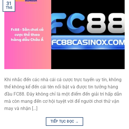
31
Th5
Khi nhắc đến các nhà cái cá cược trực tuyến uy tín, không
thể không kể đến cái tên nổi bật và được tin tưởng hàng
đầu FC88. Đây không chỉ là một điểm đến giải trí hấp dẫn
mà còn mang đến cơ hội tuyệt vời để người chơi thử vận
may và nhận […]
TIẾP TỤC ĐỌC
→