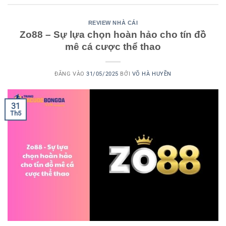
REVIEW NHÀ CÁI
Zo88 – Sự lựa chọn hoàn hảo cho tín đồ
mê cá cược thể thao
ĐĂNG VÀO
31/05/2025
BỞI
VÕ HÀ HUYỀN
31
Th5