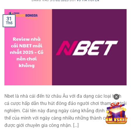
ĐĂNG VÀO
31/05/2025
BỞI
VÕ HÀ HUYỀN
31
Th5
Nbet là nhà cái đến từ châu Âu với đa dạng các loại hình
✕
cá cược hấp dẫn thu hút đông đảo người chơi tham gia trải
nghiệm. Cái tên này đang ngày càng khẳng định được vị
thế của mình với ngày càng nhiều những thành công và
được giới chuyên gia công nhận. […]