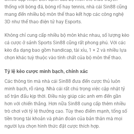
thống với bóng đá, bóng rổ hay tennis, nhà cái Sin88 cũng
mang đến nhiều bộ môn thể thao kết hợp các công nghệ
3D như thể thao điện tử hay Esports.
Không chỉ cung cấp nhiều bộ môn khác nhau, số lượng kèo
cá cược ở sảnh Sports Sin88 cũng rất phong phú. Với các
kèo đa dạng bao gồm handicap, tài xỉu, 1 × 2 và nhiều lựa
chọn khác tuỳ thuộc vào tính chất của bộ môn thể thao.
Tỷ lệ kèo cược minh bạch, chính xác
Các thông tin mà nhà cái Sin88 đưa đến cược thủ luôn
minh bạch, rõ ràng. Nhà cái rất chú trọng việc cập nhật tỷ
số trận đấu kịp thời. Điều này giúp các anh em đến gần
hơn với chiến thắng. Hơn nữa Sin88 cung cấp thêm nhiều
trò chơi với tỷ lệ thưởng cao. Tùy theo điểm mạnh, tổng số
tiền trong tài khoản và phán đoán của bản thân mà mọi
người lựa chọn hình thức đặt cược thích hợp.