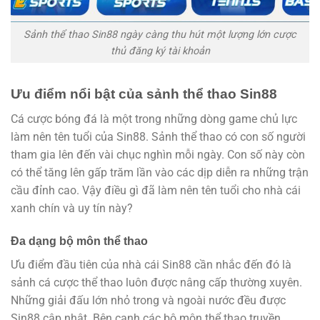
Sảnh thể thao Sin88 ngày càng thu hút một lượng lớn cược
thủ đăng ký tài khoản
Ưu điểm nổi bật của sảnh thể thao Sin88
Cá cược bóng đá là một trong những dòng game chủ lực
làm nên tên tuổi của Sin88. Sảnh thể thao có con số người
tham gia lên đến vài chục nghìn mỗi ngày. Con số này còn
có thể tăng lên gấp trăm lần vào các dịp diễn ra những trận
cầu đỉnh cao. Vậy điều gì đã làm nên tên tuổi cho nhà cái
xanh chín và uy tín này?
Đa dạng bộ môn thể thao
Ưu điểm đầu tiên của nhà cái Sin88 cần nhắc đến đó là
sảnh cá cược thể thao luôn được nâng cấp thường xuyên.
Những giải đấu lớn nhỏ trong và ngoài nước đều được
Sin88 cập nhật. Bên cạnh các bộ môn thể thao truyền