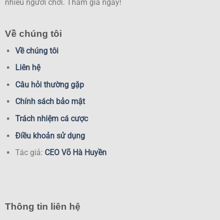
nhiều người chơi. Tham gia ngay!
Về chúng tôi
Về chúng tôi
Liên hệ
Câu hỏi thường gặp
Chính sách bảo mật
Trách nhiệm cá cược
Điều khoản sử dụng
Tác giả:
CEO Võ Hà Huyền
Thông tin liên hệ