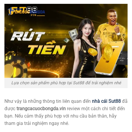
Lựa chọn sản phẩm phù hợp tại Sut88 để trải nghiệm nhé
Như vậy là những thông tin liên quan đến
nhà cái
Sut88
đã
được
trangcacuocbongda.vin
review một cách chi tiết đến
bạn. Nếu cảm thấy phù hợp với nhu cầu bản thân, hãy
tham gia trải nghiệm ngay nhé.