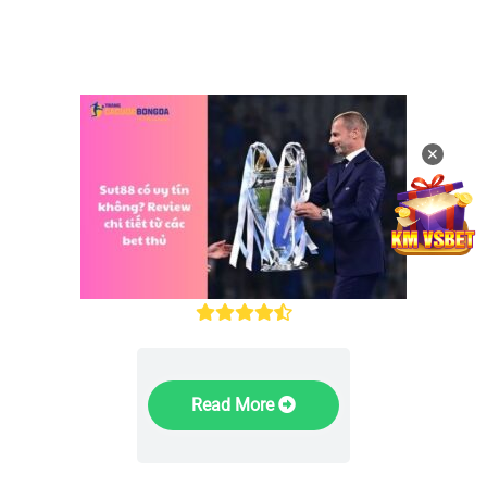
✕
Read More