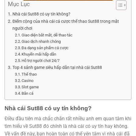
Mục Lục
Nhà cái Sut88 có uy tín không?
Điểm cộng của nhà cái cá cược thể thao Sut88 trong mắt
người chơi
Giao diện bắt mắt, dễ thao tác
Giao dịch nhanh chóng
Đa dạng sản phẩm cá cược
Khuyến mãi hấp dẫn
Hỗ trợ người chơi 24/7
Top 4 sảnh game siêu hấp dẫn tại nhà cái Sut88
Thể thao
Casino
Slot game
Bắn cá
Nhà cái Sut88 có uy tín không?
Điều đầu tiên mà chắc chắn rất nhiều anh em quan tâm khi
tìm hiểu về Sut88 đó chính là nhà cái có uy tín hay không.
Về vấn đề này, bạn hoàn toàn có thể yên tâm vì nhà cái đã