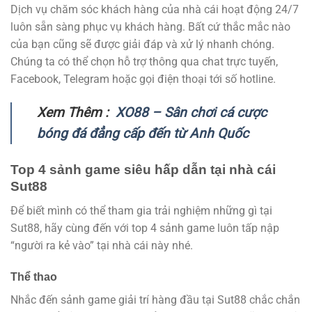
Dịch vụ chăm sóc khách hàng của nhà cái hoạt động 24/7
luôn sẵn sàng phục vụ khách hàng. Bất cứ thắc mắc nào
của bạn cũng sẽ được giải đáp và xử lý nhanh chóng.
Chúng ta có thể chọn hỗ trợ thông qua chat trực tuyến,
Facebook, Telegram hoặc gọi điện thoại tới số hotline.
Xem Thêm :
XO88 – Sân chơi cá cược
bóng đá đẳng cấp đến từ Anh Quốc
Top 4 sảnh game siêu hấp dẫn tại nhà cái
Sut88
Để biết mình có thể tham gia trải nghiệm những gì tại
Sut88, hãy cùng đến với top 4 sảnh game luôn tấp nập
“người ra kẻ vào” tại nhà cái này nhé.
Thể thao
Nhắc đến sảnh game giải trí hàng đầu tại Sut88 chắc chắn