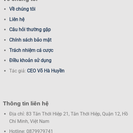
Về chúng tôi
Liên hệ
Câu hỏi thường gặp
Chính sách bảo mật
Trách nhiệm cá cược
Điều khoản sử dụng
Tác giả:
CEO Võ Hà Huyền
Thông tin liên hệ
Địa chỉ: 83 Tân Thới Hiệp 21, Tân Thới Hiệp, Quận 12, Hồ
Chí Minh, Việt Nam
Hotline: 0879979741