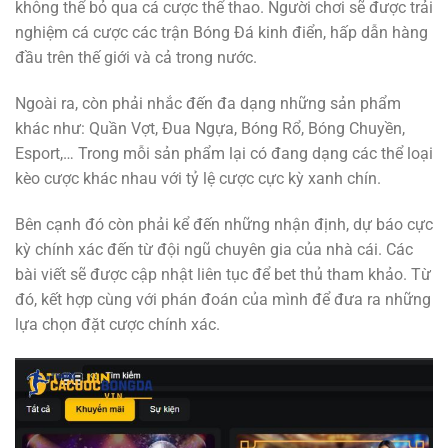
không thể bỏ qua cá cược thể thao. Người chơi sẽ được trải
nghiệm cá cược các trận Bóng Đá kinh điển, hấp dẫn hàng
đầu trên thế giới và cả trong nước.
Ngoài ra, còn phải nhắc đến đa dạng những sản phẩm
khác như: Quần Vợt, Đua Ngựa, Bóng Rổ, Bóng Chuyền,
Esport,… Trong mỗi sản phẩm lại có đang dạng các thể loại
kèo cược khác nhau với tỷ lệ cược cực kỳ xanh chín.
Bên cạnh đó còn phải kể đến những nhận định, dự báo cực
kỳ chính xác đến từ đội ngũ chuyên gia của nhà cái. Các
bài viết sẽ được cập nhật liên tục để bet thủ tham khảo. Từ
đó, kết hợp cùng với phán đoán của mình để đưa ra những
lựa chọn đặt cược chính xác.