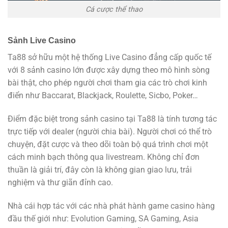
Cá cược thể thao
Sảnh Live Casino
Ta88 sở hữu một hệ thống Live Casino đẳng cấp quốc tế
với 8 sảnh casino lớn được xây dựng theo mô hình sòng
bài thật, cho phép người chơi tham gia các trò chơi kinh
điển như Baccarat, Blackjack, Roulette, Sicbo, Poker…
Điểm đặc biệt trong sảnh casino tại Ta88 là tính tương tác
trực tiếp với dealer (người chia bài). Người chơi có thể trò
chuyện, đặt cược và theo dõi toàn bộ quá trình chơi một
cách minh bạch thông qua livestream. Không chỉ đơn
thuần là giải trí, đây còn là không gian giao lưu, trải
nghiệm và thư giãn đỉnh cao.
Nhà cái hợp tác với các nhà phát hành game casino hàng
đầu thế giới như: Evolution Gaming, SA Gaming, Asia