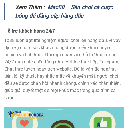
Xem Thêm :
Max88 – Sân chơi cá cược
bóng đá đẳng cấp hàng đầu
Hỗ trợ khách hàng 24/7
Ta88 luôn đặt trải nghiệm người chơi lên hàng đầu, vì vậy
dịch vụ chăm sóc khách hàng được triển khai chuyên
nghiệp và linh hoạt. Đội ngũ nhân viên hỗ trợ hoạt động
24/7 qua nhiều nền tảng như: Hotline trực tiếp, Telegram,
Chat trực tuyến ngay trên website. Dù là vấn đề nạp/rút
tiền, lỗi kỹ thuật hay thắc mắc về khuyến mãi, người chơi
đều sẽ được phản hồi nhanh chóng, chính xác, thân thiện,
giúp giải quyết triệt để mọi khúc mắc trong quá trình cá
cược.