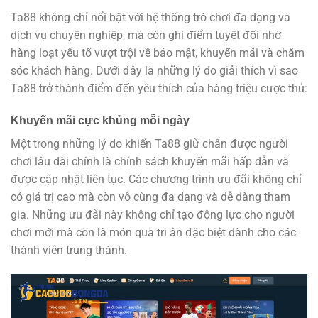
Ta88 không chỉ nổi bật với hệ thống trò chơi đa dạng và
dịch vụ chuyên nghiệp, mà còn ghi điểm tuyệt đối nhờ
hàng loạt yếu tố vượt trội về bảo mật, khuyến mãi và chăm
sóc khách hàng. Dưới đây là những lý do giải thích vì sao
Ta88 trở thành điểm đến yêu thích của hàng triệu cược thủ:
Khuyến mãi cực khủng mỗi ngày
Một trong những lý do khiến Ta88 giữ chân được người
chơi lâu dài chính là chính sách khuyến mãi hấp dẫn và
được cập nhật liên tục. Các chương trình ưu đãi không chỉ
có giá trị cao mà còn vô cùng đa dạng và dễ dàng tham
gia. Những ưu đãi này không chỉ tạo động lực cho người
chơi mới mà còn là món quà tri ân đặc biệt dành cho các
thành viên trung thành.