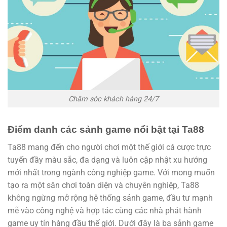
Chăm sóc khách hàng 24/7
Điểm danh các sảnh game nổi bật tại Ta88
Ta88 mang đến cho người chơi một thế giới cá cược trực
tuyến đầy màu sắc, đa dạng và luôn cập nhật xu hướng
mới nhất trong ngành công nghiệp game. Với mong muốn
tạo ra một sân chơi toàn diện và chuyên nghiệp, Ta88
không ngừng mở rộng hệ thống sảnh game, đầu tư mạnh
mẽ vào công nghệ và hợp tác cùng các nhà phát hành
game uy tín hàng đầu thế giới. Dưới đây là ba sảnh game