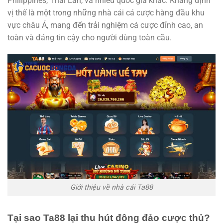
Philippines, Thái Lan, và nhiều quốc gia khác. Khẳng định
vị thế là một trong những nhà cái cá cược hàng đầu khu
vực châu Á, mang đến trải nghiệm cá cược đỉnh cao, an
toàn và đáng tin cậy cho người dùng toàn cầu.
Giới thiệu về nhà cái Ta88
Tại sao Ta88 lại thu hút đông đảo cược thủ?