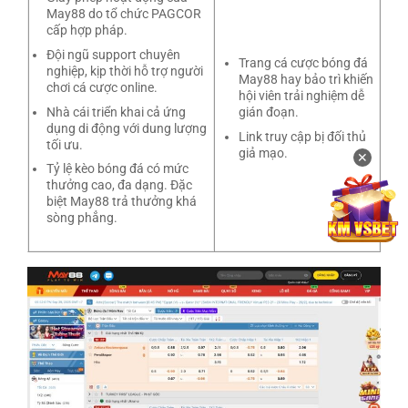
May88 do tổ chức PAGCOR
cấp hợp pháp.
Đội ngũ support chuyên
Trang cá cược bóng đá
nghiệp, kịp thời hỗ trợ người
May88 hay bảo trì khiến
chơi cá cược online.
hội viên trải nghiệm dễ
Nhà cái triển khai cả ứng
gián đoạn.
dụng di động với dung lượng
Link truy cập bị đối thủ
tối ưu.
giả mạo.
✕
Tỷ lệ kèo bóng đá có mức
thưởng cao, đa dạng. Đặc
biệt May88 trả thưởng khá
sòng phẳng.