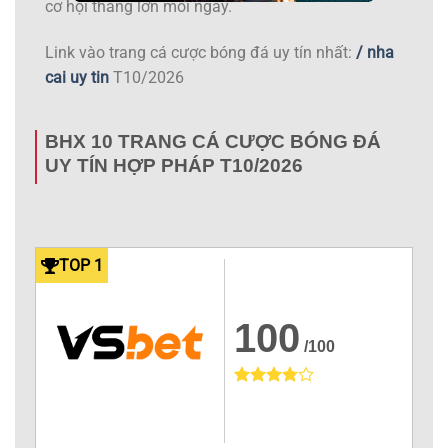
cơ hội thắng lớn mỗi ngày.
Link vào trang cá cược bóng đá uy tín nhất:
/
nha
cai uy tin
T10/2026
BHX 10 TRANG CÁ CƯỢC BÓNG ĐÁ
UY TÍN HỢP PHÁP T10/2026
TOP 1
100
/100