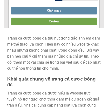
Chơi ngay
Review
Trang cá cược bóng đá thu hút đông đảo anh em đam
mê thể thao lựa chọn. Hiện nay có nhiều website khác
nhau nhưng không phải chất lượng đồng đều. Bởi vậy
bạn nên chú ý chỉ tham gia những địa chỉ uy tín. Theo
dõi thêm một vài chia sẻ trong bài viết sau để cập nhật
cụ thể hơn thông tin cho mình.
Khái quát chung về trang cá cược bóng
đá
Trang cá cược bóng đá được hiểu là website trực
tuyến hỗ trợ người chơi thỏa đam mê dự đoán kết quả
trận đấu. Nhà cái cung cấp hàng loạt lựa chọn cùng