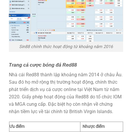
Sin88 chính thức hoạt động từ khoảng năm 2016
Trang cá cược bóng đá Red88
Nhà cái Red88 thành lập khoảng năm 2014 ở châu Âu.
Sau đó họ mở rộng thị trường hoạt động, chính thức
phát triển dịch vụ cá cược online tại Việt Nam từ năm
2020. Giấy phép hoạt động của Red88 do tổ chức IOM
và MGA cung cấp. Đặc biệt họ còn nhận về chứng
nhận tiềm lực về tài chính từ British Virgin Islands.
Ưu điểm
Nhược điểm