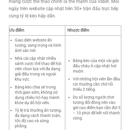
mảng cược thể thao chính là thế mạnh của vsbet. Mỗi
ngày trên website cập nhật trên 50+ trận đấu trực tiếp
cùng tỷ lệ kèo hấp dẫn.
Ưu điểm
Nhược điểm
Giao diện website ấn
tượng, sang trọng và hình
ảnh sắc nét.
Nhà cái cập nhật nhiều
Bảng kèo của một vài giải
sảnh cược thể thao để hội
đấu châu Á cập nhật hơi
viên chọn lựa với đa dạng
muộn.
giải đấu trong và ngoài
Với những hội viên lần đầu
khu vực.
rút thưởng cần chờ tối
Bảng kèo chia sẻ trong
thiểu 2 tiếng.
thời gian sớm, không sử
Do số lượng người chơi
dụng chiêu trò hay mánh
tương đối đông nên vào
khóe dụ dỗ hội viên.
giờ cao điểm bạn cần đợi 5
Tỷ lệ trả thưởng ấn tượng,
– 10 phút để kết nối thành
đa dạng cách thanh toán,
công.
tốc độ cao và sòng
phẳng.