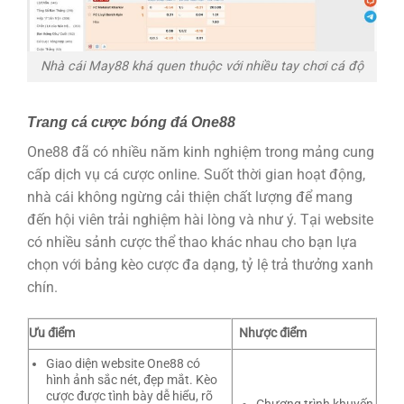
Nhà cái May88 khá quen thuộc với nhiều tay chơi cá độ
Trang cá cược bóng đá One88
One88 đã có nhiều năm kinh nghiệm trong mảng cung
cấp dịch vụ cá cược online. Suốt thời gian hoạt động,
nhà cái không ngừng cải thiện chất lượng để mang
đến hội viên trải nghiệm hài lòng và như ý. Tại website
có nhiều sảnh cược thể thao khác nhau cho bạn lựa
chọn với bảng kèo cược đa dạng, tỷ lệ trả thưởng xanh
chín.
Ưu điểm
Nhược điểm
Giao diện website One88 có
hình ảnh sắc nét, đẹp mắt. Kèo
cược được tình bày dễ hiểu, rõ