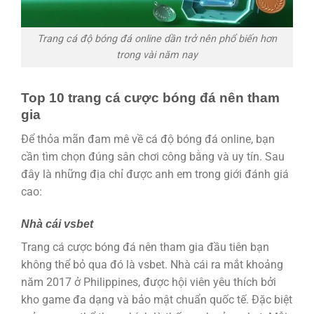
Trang cá độ bóng đá online dần trở nên phổ biến hơn
trong vài năm nay
Top 10 trang cá cược bóng đá nên tham
gia
Để thỏa mãn đam mê về cá độ bóng đá online, bạn
cần tìm chọn đúng sân chơi công bằng và uy tín. Sau
đây là những địa chỉ được anh em trong giới đánh giá
cao:
Nhà cái vsbet
Trang cá cược bóng đá nên tham gia đầu tiên bạn
không thể bỏ qua đó là vsbet. Nhà cái ra mắt khoảng
năm 2017 ở Philippines, được hội viên yêu thích bởi
kho game đa dạng và bảo mật chuẩn quốc tế. Đặc biệt