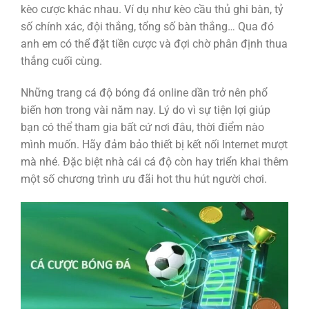
kèo cược khác nhau. Ví dụ như kèo cầu thủ ghi bàn, tỷ
số chính xác, đội thắng, tổng số bàn thắng… Qua đó
anh em có thể đặt tiền cược và đợi chờ phân định thua
thắng cuối cùng.
Những trang cá độ bóng đá online dần trở nên phổ
biến hơn trong vài năm nay. Lý do vì sự tiện lợi giúp
bạn có thể tham gia bất cứ nơi đâu, thời điểm nào
mình muốn. Hãy đảm bảo thiết bị kết nối Internet mượt
mà nhé. Đặc biệt nhà cái cá độ còn hay triển khai thêm
một số chương trình ưu đãi hot thu hút người chơi.