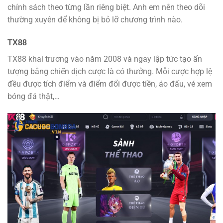
chính sách theo từng lần riêng biệt. Anh em nên theo dõi
thường xuyên để không bị bỏ lỡ chương trình nào.
TX88
TX88 khai trương vào năm 2008 và ngay lập tức tạo ấn
tượng bằng chiến dịch cược là có thưởng. Mỗi cược hợp lệ
đều được tích điểm và điểm đổi được tiền, áo đấu, vé xem
bóng đá thật,…