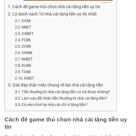
Cách để game thủ chọn nhà cái tặng tiền uy tín
Lộ danh sách 10 nhà cái tặng tiền uy tín nhất
SV88
NBET
OXBET
FC88
ZO88
VIN88
86BET
DU88
TX88
XIBET
Giải đáp thắc mắc chung về list nhà cái tặng tiền
Tiền thưởng từ nhà cái tặng tiền có rút được không?
Làm sao để nhận tiền thưởng từ nhà cái tặng tiền?
Có nên chơi tại nhà cái chỉ vì tặng tiền?
Cách để game thủ chọn nhà cái tặng tiền uy
tín