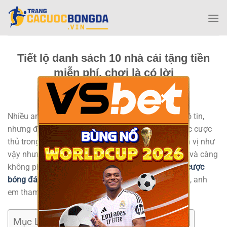
Bỏ
qua
nội
dung
Tiết lộ danh sách 10 nhà cái tặng tiền
miễn phí, chơi là có lời
×
Nhiều anh em nghe tới
nhà cái tặng tiền
là thấy khó tin,
nhưng đây lại là xu hướng lựa chọn thực tế của các cược
thủ trong năm nay. Hiện thị trường có rất nhiều đơn vị như
vậy nhưng không phải nhà cái nào cũng tặng thật, và càng
không phải nơi nào cũng uy tín. Vậy nên
Trang cá cược
bóng đá
đã tổng hợp 10 cái tên với các mạnh riêng, anh
em tham khảo nhé.
Mục Lục