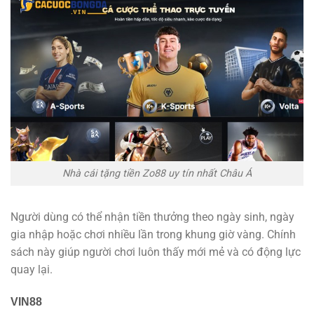
Nhà cái tặng tiền Zo88 uy tín nhất Châu Á
Người dùng có thể nhận tiền thưởng theo ngày sinh, ngày
gia nhập hoặc chơi nhiều lần trong khung giờ vàng. Chính
sách này giúp người chơi luôn thấy mới mẻ và có động lực
quay lại.
VIN88