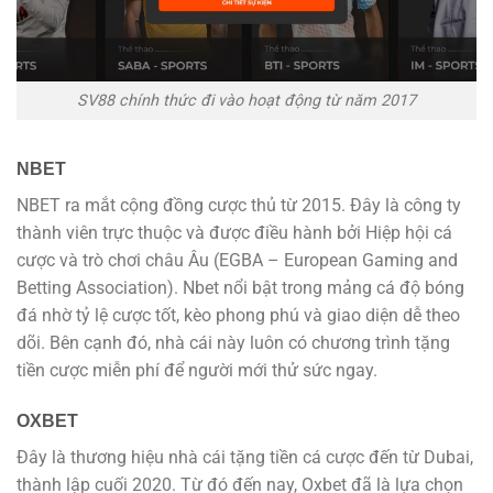
SV88 chính thức đi vào hoạt động từ năm 2017
NBET
NBET ra mắt cộng đồng cược thủ từ 2015. Đây là công ty
thành viên trực thuộc và được điều hành bởi Hiệp hội cá
cược và trò chơi châu Âu (EGBA – European Gaming and
Betting Association). Nbet nổi bật trong mảng cá độ bóng
đá nhờ tỷ lệ cược tốt, kèo phong phú và giao diện dễ theo
dõi. Bên cạnh đó, nhà cái này luôn có chương trình tặng
tiền cược miễn phí để người mới thử sức ngay.
OXBET
Đây là thương hiệu nhà cái tặng tiền cá cược đến từ Dubai,
thành lập cuối 2020. Từ đó đến nay, Oxbet đã là lựa chọn