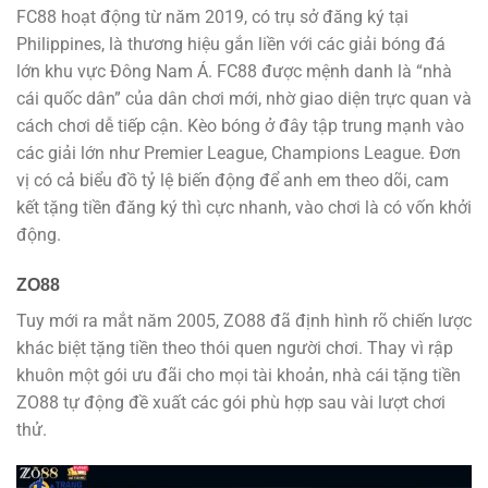
FC88 hoạt động từ năm 2019, có trụ sở đăng ký tại
Philippines, là thương hiệu gắn liền với các giải bóng đá
lớn khu vực Đông Nam Á. FC88 được mệnh danh là “nhà
cái quốc dân” của dân chơi mới, nhờ giao diện trực quan và
cách chơi dễ tiếp cận. Kèo bóng ở đây tập trung mạnh vào
các giải lớn như Premier League, Champions League. Đơn
vị có cả biểu đồ tỷ lệ biến động để anh em theo dõi, cam
kết tặng tiền đăng ký thì cực nhanh, vào chơi là có vốn khởi
động.
ZO88
Tuy mới ra mắt năm 2005, ZO88 đã định hình rõ chiến lược
khác biệt tặng tiền theo thói quen người chơi. Thay vì rập
khuôn một gói ưu đãi cho mọi tài khoản, nhà cái tặng tiền
ZO88 tự động đề xuất các gói phù hợp sau vài lượt chơi
thử.