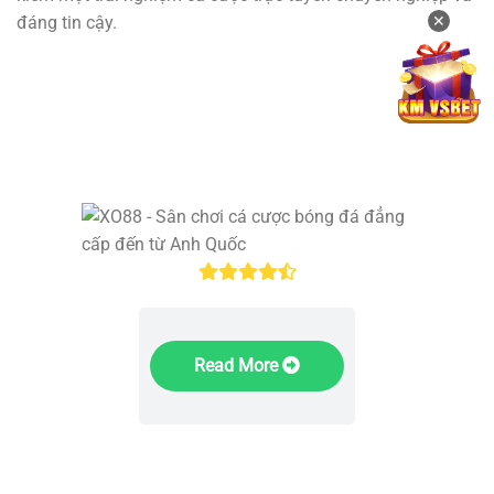
✕
đáng tin cậy.
Read More