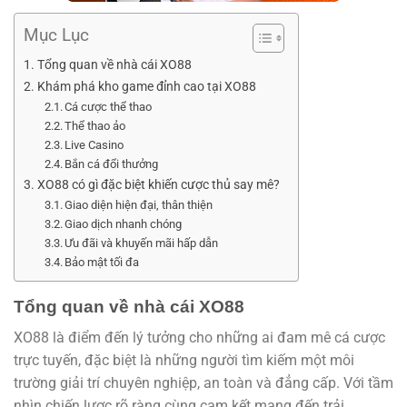
Mục Lục
Tổng quan về nhà cái XO88
Khám phá kho game đỉnh cao tại XO88
Cá cược thể thao
Thể thao ảo
Live Casino
Bắn cá đổi thưởng
XO88 có gì đặc biệt khiến cược thủ say mê?
Giao diện hiện đại, thân thiện
Giao dịch nhanh chóng
Ưu đãi và khuyến mãi hấp dẫn
Bảo mật tối đa
Tổng quan về nhà cái XO88
XO88 là điểm đến lý tưởng cho những ai đam mê cá cược
trực tuyến, đặc biệt là những người tìm kiếm một môi
trường giải trí chuyên nghiệp, an toàn và đẳng cấp. Với tầm
nhìn chiến lược rõ ràng cùng cam kết mang đến trải