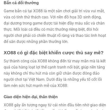
Bắn cá đổi thưởng
Game bắn cá tại XO88 là một sân chơi giải trí vừa vui mắt,
vừa có tính thử thách cao. Với nền đồ họa 3D sinh động,
đại dương trong game được tái hiện đầy màu sắc và chân
thực. Mỗi loài cá đều có mức thưởng riêng biệt, đòi hỏi
người chơi phải có chiến thuật rõ ràng và thao tác linh hoạt
để săn được những phần thưởng lớn.
XO88 có gì đặc biệt khiến cược thủ say mê?
Sự thành công của XO88 không đến từ may mắn mà là kết
quả của hàng loạt lợi thế cạnh tranh nổi bật, giúp nền tảng
này không chỉ thu hút mà còn giữ chân được đông đảo
người chơi tại Việt Nam. Dưới đây là những yếu tố cốt lõi
làm nên sức hút mạnh mẽ của XO88:
Giao diện hiện đại, thân thiện
XO88 gây ấn tượng ngay từ cái nhìn đầu tiên nhờ giao diện