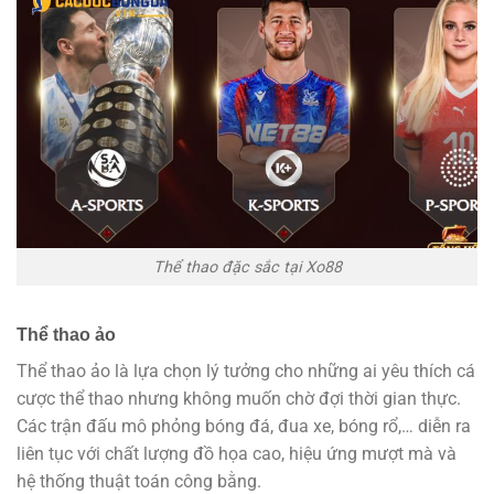
Thể thao đặc sắc tại Xo88
Thể thao ảo
Thể thao ảo là lựa chọn lý tưởng cho những ai yêu thích cá
cược thể thao nhưng không muốn chờ đợi thời gian thực.
Các trận đấu mô phỏng bóng đá, đua xe, bóng rổ,… diễn ra
liên tục với chất lượng đồ họa cao, hiệu ứng mượt mà và
hệ thống thuật toán công bằng.