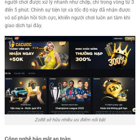
người chơi được xử lý nhanh như chớp, chỉ trong vòng từ 3
đến 5 phút. Chính sự tiện lợi và tốc độ này đã nhận được
vô số phản hồi tích cực, khiến người chơi luôn an tâm khi
giao dịch tại đây.
Zo88 sở hữu nhiều ưu điểm nổi bật
Công nghệ bảo mật an toàn