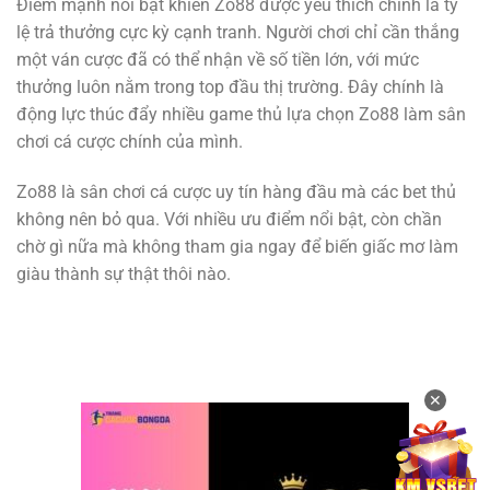
Điểm mạnh nổi bật khiến Zo88 được yêu thích chính là tỷ
lệ trả thưởng cực kỳ cạnh tranh. Người chơi chỉ cần thắng
một ván cược đã có thể nhận về số tiền lớn, với mức
thưởng luôn nằm trong top đầu thị trường. Đây chính là
động lực thúc đẩy nhiều game thủ lựa chọn Zo88 làm sân
chơi cá cược chính của mình.
Zo88 là sân chơi cá cược uy tín hàng đầu mà các bet thủ
không nên bỏ qua. Với nhiều ưu điểm nổi bật, còn chần
chờ gì nữa mà không tham gia ngay để biến giấc mơ làm
giàu thành sự thật thôi nào.
✕