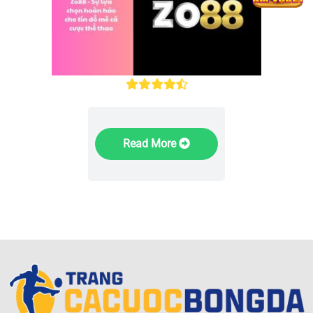
Read More